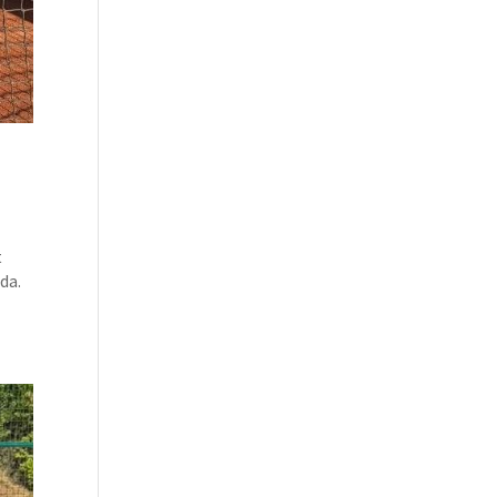
t
da.