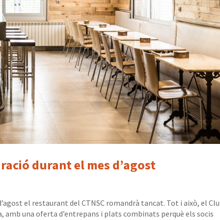
uració durant el mes d’agost
’agost el restaurant del CTNSC romandrà tancat. Tot i això, el Cl
ia, amb una oferta d’entrepans i plats combinats perquè els socis