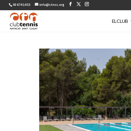
93 674 14 53
info@ctnsc.org
EL CLUB