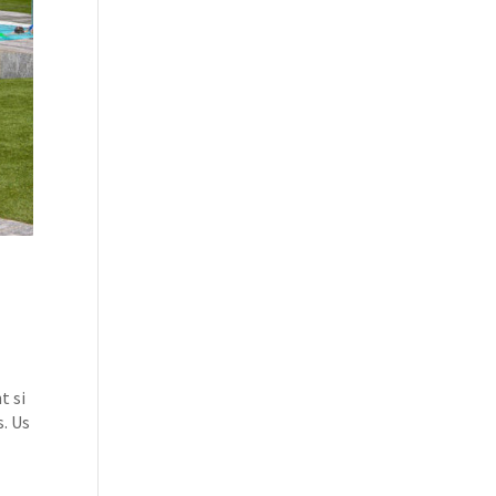
t si
s. Us