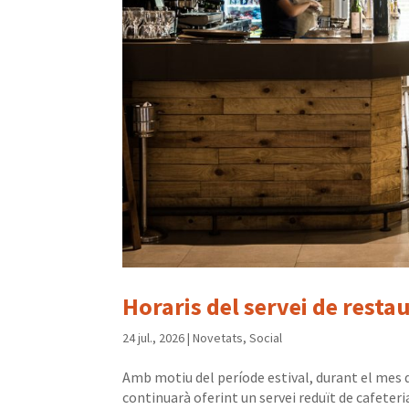
Horaris del servei de resta
24 jul., 2026
|
Novetats
,
Social
Amb motiu del període estival, durant el mes d
continuarà oferint un servei reduït de cafeter