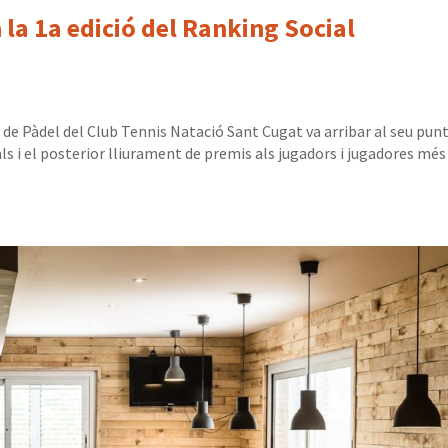
 la 1a edició del Ranking Social
l de Pàdel del Club Tennis Natació Sant Cugat va arribar al seu pun
nals i el posterior lliurament de premis als jugadors i jugadores més