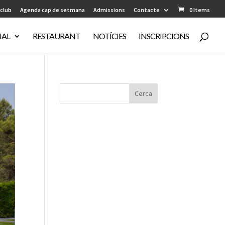
 club
Agenda cap de setmana
Admissions
Contacte
0 Items
IAL
RESTAURANT
NOTÍCIES
INSCRIPCIONS