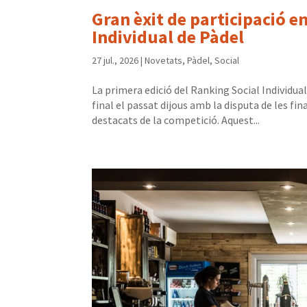
Gran èxit de participació en
Individual de Pàdel
27 jul., 2026
|
Novetats
,
Pàdel
,
Social
La primera edició del Ranking Social Individua
final el passat dijous amb la disputa de les fi
destacats de la competició. Aquest...