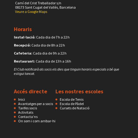
Camí del Crist Treballador s/n
08173 Sant Cugat del Vallès, Barcelona
Veure a Google Maps
Horaris
Instal·lació:
Cada dia de 7 h a 22 h
Recepció:
Cada dia de 8 h a 22 h
Cafeteria:
Cada dia de 9 h a 22 h
Restaurant:
Cada dia de 13 h a 16 h
El Club notificarà als socis els dies que tinguin horaris especials o bé que
estigui tancat.
Accés directe
Les nostres escoles
Inici
Escola de Tenis
Avantatges per a socis
Escola de Pàdel
Tarifes socis
Cursets de Natació
Activitats
Contacta’ns
On som i com arribar-hi