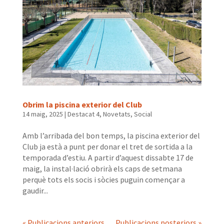
Obrim la piscina exterior del Club
14 maig, 2025
|
Destacat 4
,
Novetats
,
Social
Amb l’arribada del bon temps, la piscina exterior del
Club ja està a punt per donar el tret de sortida a la
temporada d’estiu. A partir d’aquest dissabte 17 de
maig, la instal·lació obrirà els caps de setmana
perquè tots els socis i sòcies puguin començar a
gaudir...
« Publicacions anteriors
Publicacions posteriors »