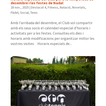
desembre i les festes de Nadal
28 nov., 2025
|
Destacat 4
,
Fitness
,
Natació
,
Novetats
,
Pàdel
,
Social
,
Tenis
Amb l’arribada del desembre, el Club vol compartir
amb els seus socis el calendari especial d’horaris i
activitats per a les festes. Consulteu els dies i
horaris amb modificacions per organitzar millor les
vostres visites: Horaris especials de...