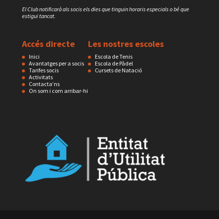
El Club notificarà als socis els dies que tinguin horaris especials o bé que
estigui tancat.
Accés directe
Les nostres escoles
Inici
Escola de Tenis
Avantatges per a socis
Escola de Pàdel
Tarifes socis
Cursets de Natació
Activitats
Contacta’ns
On som i com arribar-hi