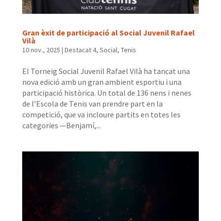
Gran èxit de participació al Social Juvenil Rafael
Vilà
10 nov., 2025
|
Destacat 4
,
Social
,
Tenis
El Torneig Social Juvenil Rafael Vilà ha tancat una
nova edició amb un gran ambient esportiu i una
participació històrica. Un total de 136 nens i nenes
de l’Escola de Tenis van prendre part en la
competició, que va incloure partits en totes les
categories —Benjamí,...