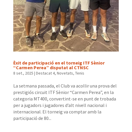
Èxit de participació en el torneig ITF Sènior
“Carmen Perea” disputat al CTNSC
8 set., 2025
|
Destacat 4
,
Novetats
,
Tenis
La setmana passada, el Club va acollir una prova del
prestigiós circuit ITF Sènior “Carmen Perea”, en la
categoria MT400, convertint-se en punt de trobada
per a jugadors i jugadores d’alt nivell nacional i
internacional. El torneig va comptar amb la
participació de 80...