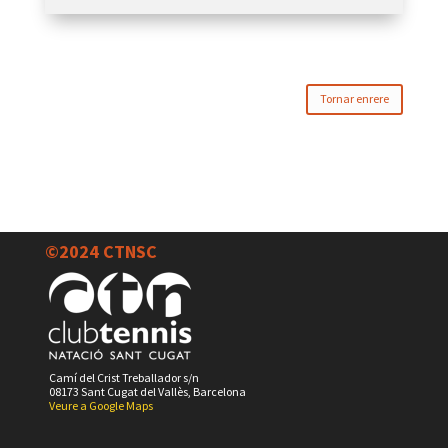
Tornar enrere
©2024 CTNSC
Camí del Crist Treballador s/n
08173 Sant Cugat del Vallès, Barcelona
Veure a Google Maps