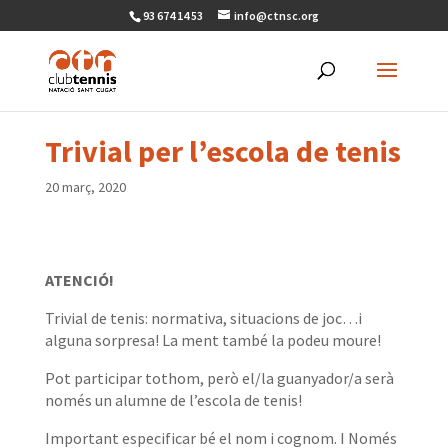
93 674 14 53
info@ctnsc.org
Trivial per l’escola de tenis
20 març, 2020
ATENCIÓ!
Trivial de tenis: normativa, situacions de joc…i
alguna sorpresa! La ment també la podeu moure!
Pot participar tothom, però el/la guanyador/a serà
només un alumne de l’escola de tenis!
Important especificar bé el nom i cognom. I Només