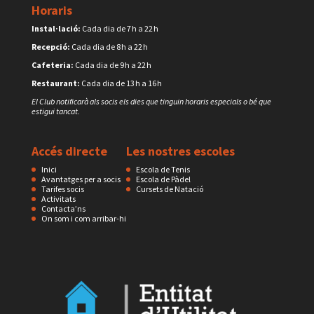
Horaris
Instal·lació:
Cada dia de 7 h a 22 h
Recepció:
Cada dia de 8 h a 22 h
Cafeteria:
Cada dia de 9 h a 22 h
Restaurant:
Cada dia de 13 h a 16 h
El Club notificarà als socis els dies que tinguin horaris especials o bé que
estigui tancat.
Accés directe
Les nostres escoles
Inici
Escola de Tenis
Avantatges per a socis
Escola de Pàdel
Tarifes socis
Cursets de Natació
Activitats
Contacta’ns
On som i com arribar-hi