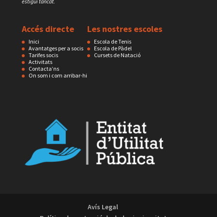
estigui tancat.
Accés directe
Les nostres escoles
Inici
Escola de Tenis
Avantatges per a socis
Escola de Pàdel
Tarifes socis
Cursets de Natació
Activitats
Contacta’ns
On som i com arribar-hi
Avís Legal