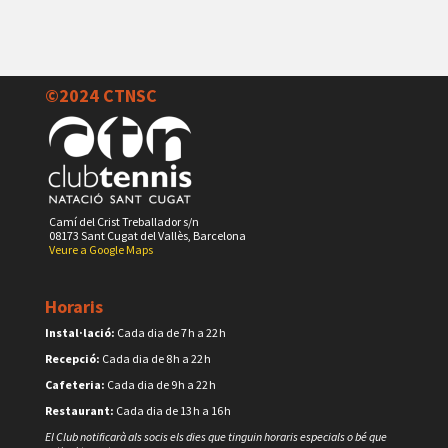
©2024 CTNSC
Camí del Crist Treballador s/n
08173 Sant Cugat del Vallès, Barcelona
Veure a Google Maps
Horaris
Instal·lació:
Cada dia de 7 h a 22 h
Recepció:
Cada dia de 8 h a 22 h
Cafeteria:
Cada dia de 9 h a 22 h
Restaurant:
Cada dia de 13 h a 16 h
El Club notificarà als socis els dies que tinguin horaris especials o bé que