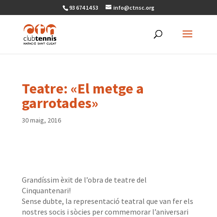
93 674 14 53
info@ctnsc.org
Teatre: «El metge a
garrotades»
30 maig, 2016
Grandíssim èxit de l’obra de teatre del
Cinquantenari!
Sense dubte, la representació teatral que van fer els
nostres socis i sòcies per commemorar l’aniversari