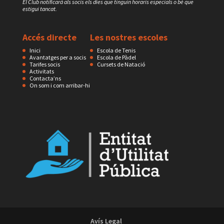
El Club notificarà als socis els dies que tinguin horaris especials o bé que
estigui tancat.
Accés directe
Les nostres escoles
Inici
Escola de Tenis
Avantatges per a socis
Escola de Pàdel
Tarifes socis
Cursets de Natació
Activitats
Contacta’ns
On som i com arribar-hi
Avís Legal