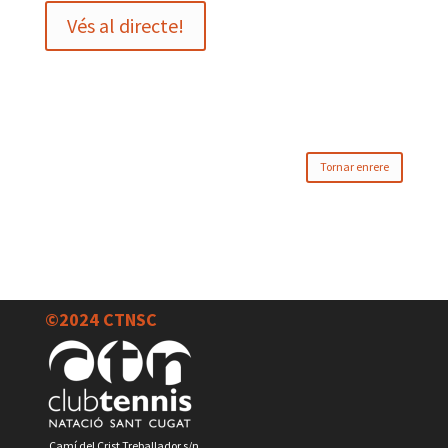
Vés al directe!
Tornar enrere
©2024 CTNSC
Camí del Crist Treballador s/n