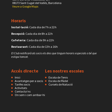
08173 Sant Cugat del Vallès, Barcelona
Veure a Google Maps
Horaris
Instal·lació:
Cada dia de 7 h a 22 h
Recepció:
Cada dia de 8 h a 22 h
Cafeteria:
Cada dia de 9 h a 22 h
Restaurant:
Cada dia de 13 h a 16 h
El Club notificarà als socis els dies que tinguin horaris especials o bé que
estigui tancat.
Accés directe
Les nostres escoles
Inici
Escola de Tenis
Avantatges per a socis
Escola de Pàdel
Tarifes socis
Cursets de Natació
Activitats
Contacta’ns
On som i com arribar-hi