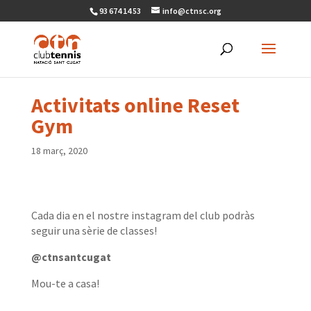
93 674 14 53
info@ctnsc.org
Activitats online Reset
Gym
18 març, 2020
Cada dia en el nostre instagram del club podràs
seguir una sèrie de classes!
@ctnsantcugat
Mou-te a casa!