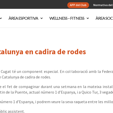
APP del Club
Normativa del
ÀREA ESPORTIVA
WELLNESS – FITNESS
ÀREA SOC
talunya en cadira de rodes
nt Cugat té un component especial. En col·laboració amb la Federa
 Catalunya de cadira de rodes.
 el fet de compaginar durant una setmana en la mateixa instal·
in de la Puente, actual número 1 d’Espanya, i a Quico Tur, 3 vega
 número 1 d’Espanya, i podrem veure la seva raqueta entre les millo
blic assistent.