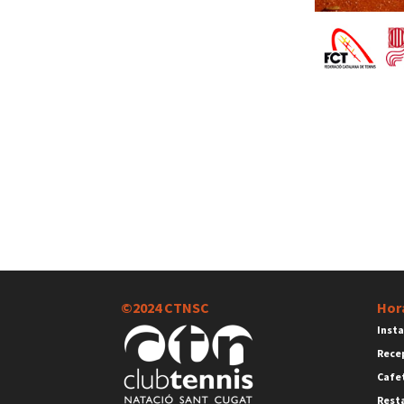
©2024 CTNSC
Hor
Insta
Rece
Cafet
Rest