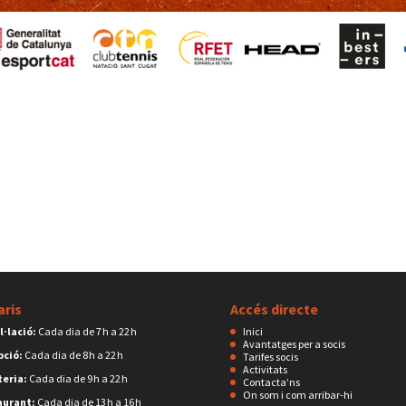
aris
Accés directe
l·lació:
Cada dia de 7 h a 22 h
Inici
Avantatges per a socis
pció:
Cada dia de 8 h a 22 h
Tarifes socis
Activitats
eria:
Cada dia de 9 h a 22 h
Contacta’ns
On som i com arribar-hi
aurant:
Cada dia de 13 h a 16 h