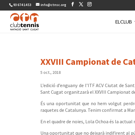
93 674 14 53
info@ctnsc.org
EL CLUB
XXVIII Campionat de Ca
5 oct., 2018
L’edició d’enguany de l’ITF ACV Ciutat de Sa
Sant Cugat organitzarà el XXVIII Campionat de
És una oportunitat que no hem volgut perdre
raquetes de Catalunya. Tenim confirmat a Mart
En el quadre de noies, Lola Ochoa és la actual
Una oportunitat que no deixarà indifirent al pú