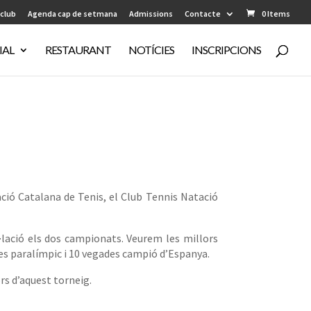
 club
Agenda cap de setmana
Admissions
Contacte
0 Items
IAL
RESTAURANT
NOTÍCIES
INSCRIPCIONS
ció Catalana de Tenis, el Club Tennis Natació
lació els dos campionats. Veurem les millors
des paralímpic i 10 vegades campió d’Espanya.
rs d’aquest torneig.