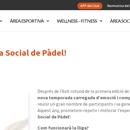
APP del Club
Normativa del
ÀREA ESPORTIVA
WELLNESS – FITNESS
ÀREA SOC
a Social de Pàdel!
Després de l’èxit rotund de la primera edició d
nova temporada carregada d’emoció i comp
reunir un gran nombre de participants i va ge
Aquest any, prometem repetir i millorar l’expe
Social de Pàdel
!
Com funcionarà la lliga?