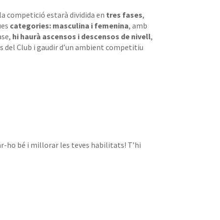
 la competició estarà dividida en
tres fases
,
ues
categories: masculina i femenina
, amb
fase,
hi haurà ascensos i descensos de nivell
,
s del Club i gaudir d’un ambient competitiu
-ho bé i millorar les teves habilitats! T’hi