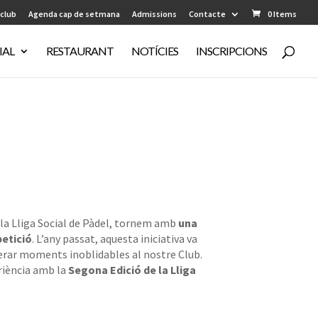
 club
Agenda cap de setmana
Admissions
Contacte
0 Items
IAL
RESTAURANT
NOTÍCIES
INSCRIPCIONS
e la Lliga Social de Pàdel, tornem amb
una
etició
. L’any passat, aquesta iniciativa va
nerar moments inoblidables al nostre Club.
riència amb la
Segona Edició de la Lliga