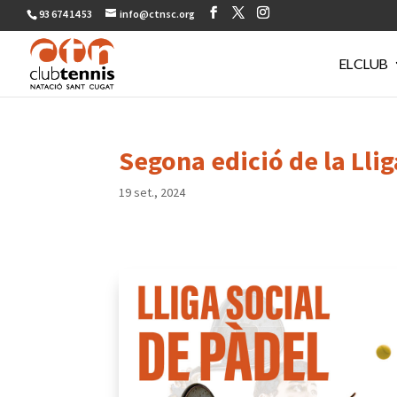
93 674 14 53
info@ctnsc.org
EL CLUB
Segona edició de la Llig
19 set., 2024