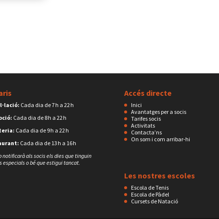
aris
Accés directe
l·lació:
Cada dia de 7 h a 22 h
Inici
Avantatges per a socis
pció:
Cada dia de 8 h a 22 h
Tarifes socis
Activitats
eria:
Cada dia de 9 h a 22 h
Contacta’ns
On som i com arribar-hi
aurant:
Cada dia de 13 h a 16 h
b notificarà als socis els dies que tinguin
s especials o bé que estigui tancat.
Les nostres escoles
Escola de Tenis
Escola de Pàdel
Cursets de Natació