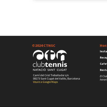
©2024 CTNSC
Hor
Insta
Rece
Cafet
Rest
Camí del Crist Treballador s/n
El Clu
08173 Sant Cugat del Vallès, Barcelona
horari
Veure a Google Maps