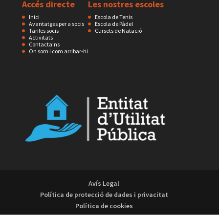
Accés directe
Les nostres escoles
Inici
Escola de Tenis
Avantatges per a socis
Escola de Pàdel
Tarifes socis
Cursets de Natació
Activitats
Contacta’ns
On som i com arribar-hi
Avís Legal
Política de protecció de dades i privacitat
Política de cookies