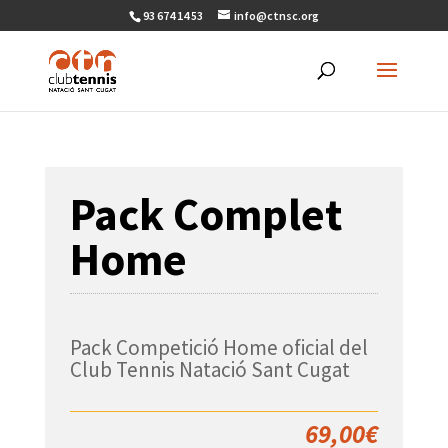
93 674 14 53
info@ctnsc.org
Pack Complet
Home
Pack Competició Home oficial del
Club Tennis Natació Sant Cugat
69,00
€