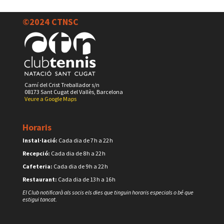
©2024 CTNSC
Camí del Crist Treballador s/n
08173 Sant Cugat del Vallès, Barcelona
Veure a Google Maps
Horaris
Instal·lació:
Cada dia de 7 h a 22 h
Recepció:
Cada dia de 8 h a 22 h
Cafeteria:
Cada dia de 9 h a 22 h
Restaurant:
Cada dia de 13 h a 16 h
El Club notificarà als socis els dies que tinguin horaris especials o bé que
estigui tancat.