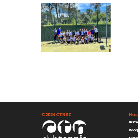
©2024 CTNSC
Hor
Insta
Rece
Cafet