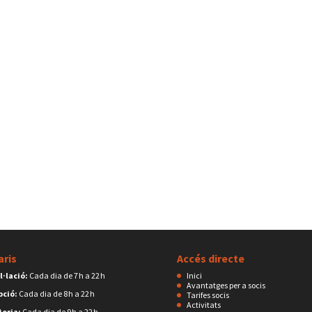
aris
Accés directe
l·lació:
Cada dia de 7 h a 22 h
Inici
Avantatges per a socis
pció:
Cada dia de 8 h a 22 h
Tarifes socis
Activitats
eria:
Cada dia de 9 h a 22 h