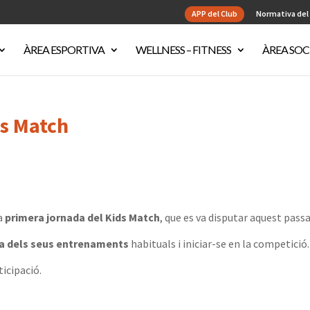
APP del Club
Normativa del
ÀREA ESPORTIVA
WELLNESS – FITNESS
ÀREA SOC
ds Match
la
primera jornada del Kids Match
, que es va disputar aquest pass
ra dels seus entrenaments
habituals i iniciar-se en la competició.
ticipació.