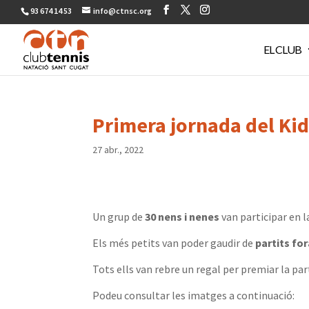
93 674 14 53
info@ctnsc.org
EL CLUB
Primera jornada del Ki
27 abr., 2022
Un grup de
30 nens i nenes
van participar en 
Els més petits van poder gaudir de
partits fo
Tots ells van rebre un regal per premiar la par
Podeu consultar les imatges a continuació: