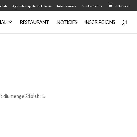
 club
Agenda cap de setmana
Admissions
Contacte
0 Items
IAL
RESTAURANT
NOTÍCIES
INSCRIPCIONS
at diumenge 24 d’abril.