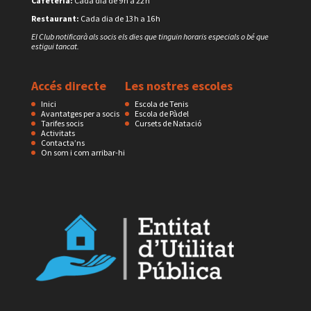
Cafeteria:
Cada dia de 9 h a 22 h
Restaurant:
Cada dia de 13 h a 16 h
El Club notificarà als socis els dies que tinguin horaris especials o bé que
estigui tancat.
Accés directe
Les nostres escoles
Inici
Escola de Tenis
Avantatges per a socis
Escola de Pàdel
Tarifes socis
Cursets de Natació
Activitats
Contacta’ns
On som i com arribar-hi