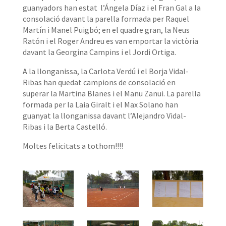
guanyadors han estat l’Ángela Díaz i el Fran Gal a la
consolació davant la parella formada per Raquel
Martín i Manel Puigbó; en el quadre gran, la Neus
Ratón i el Roger Andreu es van emportar la victòria
davant la Georgina Campins i el Jordi Ortiga.
A la llonganissa, la Carlota Verdú i el Borja Vidal-
Ribas han quedat campions de consolació en
superar la Martina Blanes i el Manu Zanui. La parella
formada per la Laia Giralt i el Max Solano han
guanyat la llonganissa davant l’Alejandro Vidal-
Ribas i la Berta Castelló.
Moltes felicitats a tothom!!!!