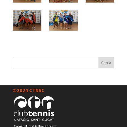
©2024 CTNSC
Camí del Crist Treballador s/n