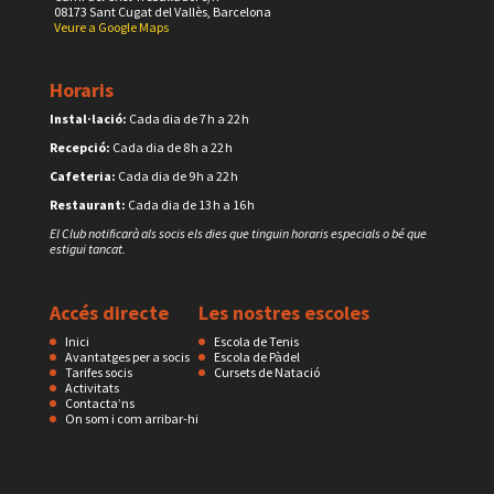
08173 Sant Cugat del Vallès, Barcelona
Veure a Google Maps
Horaris
Instal·lació:
Cada dia de 7 h a 22 h
Recepció:
Cada dia de 8 h a 22 h
Cafeteria:
Cada dia de 9 h a 22 h
Restaurant:
Cada dia de 13 h a 16 h
El Club notificarà als socis els dies que tinguin horaris especials o bé que
estigui tancat.
Accés directe
Les nostres escoles
Inici
Escola de Tenis
Avantatges per a socis
Escola de Pàdel
Tarifes socis
Cursets de Natació
Activitats
Contacta’ns
On som i com arribar-hi