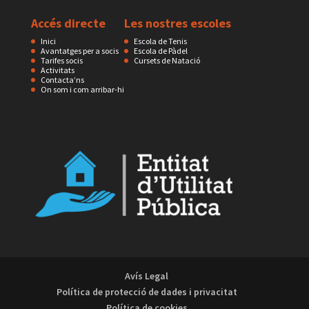
Accés directe
Les nostres escoles
Inici
Escola de Tenis
Avantatges per a socis
Escola de Pàdel
Tarifes socis
Cursets de Natació
Activitats
Contacta’ns
On som i com arribar-hi
Avís Legal
Política de protecció de dades i privacitat
Política de cookies