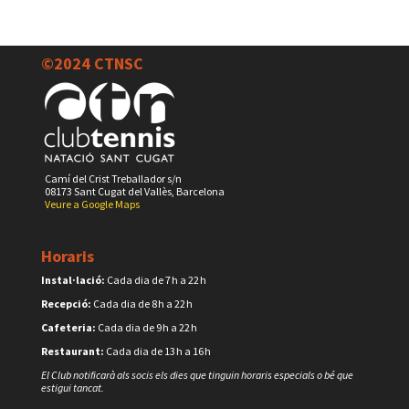
©2024 CTNSC
Camí del Crist Treballador s/n
08173 Sant Cugat del Vallès, Barcelona
Veure a Google Maps
Horaris
Instal·lació:
Cada dia de 7 h a 22 h
Recepció:
Cada dia de 8 h a 22 h
Cafeteria:
Cada dia de 9 h a 22 h
Restaurant:
Cada dia de 13 h a 16 h
El Club notificarà als socis els dies que tinguin horaris especials o bé que
estigui tancat.