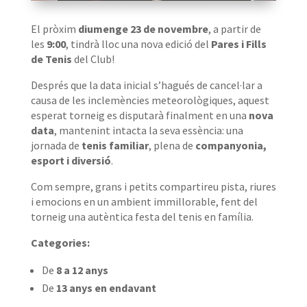
El pròxim
diumenge 23 de novembre
, a partir de
les
9:00
, tindrà lloc una nova edició del
Pares i Fills
de Tenis
del Club!
Després que la data inicial s’hagués de cancel·lar a
causa de les inclemències meteorològiques, aquest
esperat torneig es disputarà finalment en una
nova
data
, mantenint intacta la seva essència: una
jornada de
tenis familiar
, plena de
companyonia,
esport i diversió
.
Com sempre, grans i petits compartireu pista, riures
i emocions en un ambient immillorable, fent del
torneig una autèntica festa del tenis en família.
Categories:
De
8 a 12 anys
De
13 anys en endavant