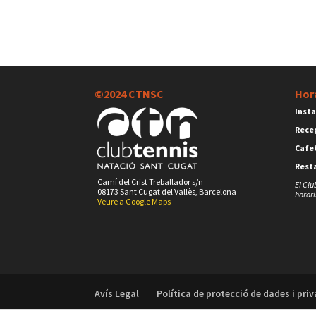
©2024 CTNSC
Hor
Insta
Rece
Cafet
Rest
Camí del Crist Treballador s/n
El Clu
08173 Sant Cugat del Vallès, Barcelona
horari
Veure a Google Maps
Avís Legal
Política de protecció de dades i priv