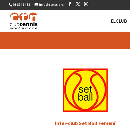
93 674 14 53
info@ctnsc.org
EL CLUB
Inter-club Set Ball Femení