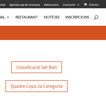
 club
Agenda cap de setmana
Admissions
Contacte
0 Items
IAL
RESTAURANT
NOTÍCIES
INSCRIPCIONS
Classificació Set Ball
Quadre Copa 2a Categoria