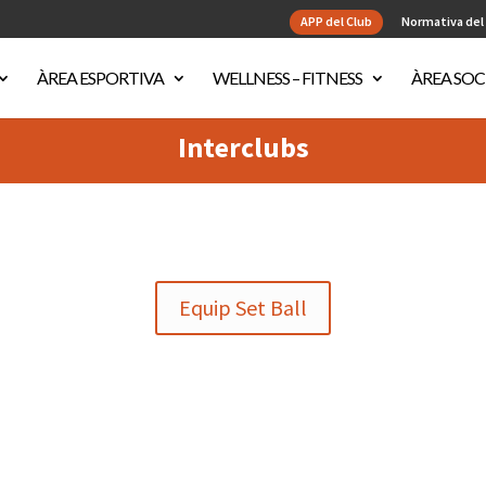
APP del Club
Normativa del
ÀREA ESPORTIVA
WELLNESS – FITNESS
ÀREA SOC
Interclubs
Equip Set Ball