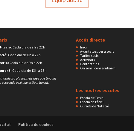
aris
Accés directe
l·lació:
Cada dia de 7 h a 22 h
Inici
Avantatges per a socis
pció:
Cada dia de 8 h a 22 h
Tarifes socis
Activitats
eria:
Cada dia de 9 h a 22 h
Contacta’ns
On som i com arribar-hi
aurant:
Cada dia de 13 h a 16 h
b notificarà als socis els dies que tinguin
s especials o bé que estigui tancat.
Les nostres escoles
Escola de Tenis
Escola de Pàdel
Cursets de Natació
acitat
Política de cookies