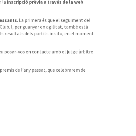
r la
inscripció prèvia a través de la web
ressants
. La primera és que el seguiment del
lub. I, per guanyar en agilitat, també està
els resultats dels partits in situ, en el moment
eu posar-vos en contacte amb el jutge àrbitre
premis de l’any passat, que celebrarem de