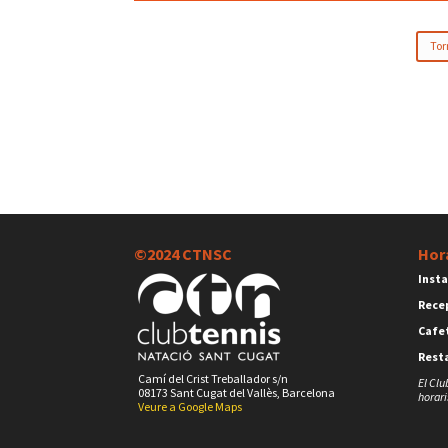
Tor
©2024 CTNSC
Hor
Insta
Rece
Cafet
Rest
Camí del Crist Treballador s/n
El Clu
08173 Sant Cugat del Vallès, Barcelona
horari
Veure a Google Maps