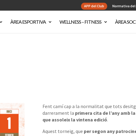
APP del Club
Normativa del
ÀREA ESPORTIVA
WELLNESS – FITNESS
ÀREA SOC
Fent camí cap a la normalitat que tots desitg
darrerament la
primera cita de l’any amb la
que assoleix la vintena edició
.
Aquest torneig, que
per segon any patrocin