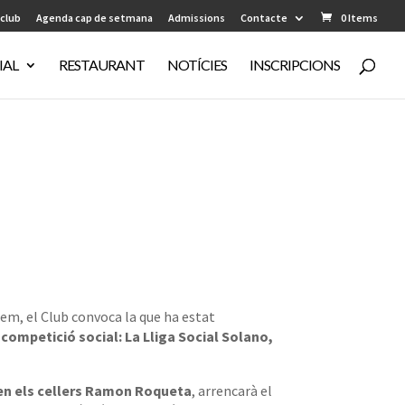
 club
Agenda cap de setmana
Admissions
Contacte
0 Items
IAL
RESTAURANT
NOTÍCIES
INSCRIPCIONS
em, el Club convoca la que ha estat
 competició social: La Lliga Social Solano,
en els cellers Ramon Roqueta
, arrencarà el