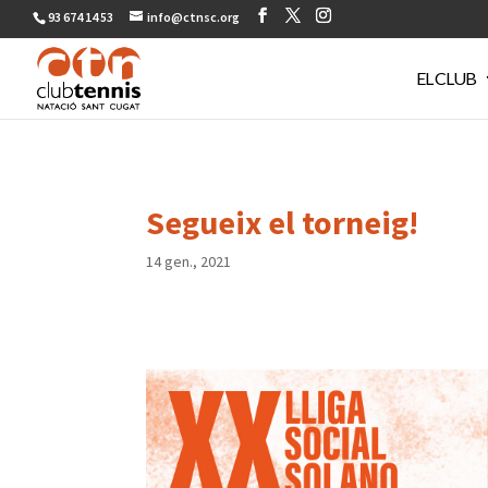
93 674 14 53
info@ctnsc.org
EL CLUB
Segueix el torneig!
14 gen., 2021