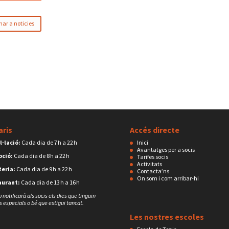
nar a noticies
aris
Accés directe
l·lació:
Cada dia de 7 h a 22 h
Inici
Avantatges per a socis
pció:
Cada dia de 8 h a 22 h
Tarifes socis
Activitats
eria:
Cada dia de 9 h a 22 h
Contacta’ns
On som i com arribar-hi
aurant:
Cada dia de 13 h a 16 h
b notificarà als socis els dies que tinguin
s especials o bé que estigui tancat.
Les nostres escoles