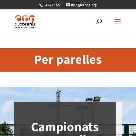
93 674 14 53
info@ctnsc.org
Per parelles
Campionats