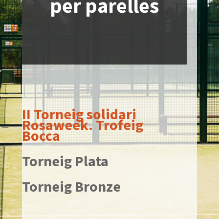
per parelles
II Torneig solidari
Rosaweek.
Trofeig
Bocca
Torneig Plata
Torneig Bronze