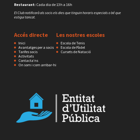
Restaurant:
Cada dia de 13 h a 16 h
El Club notificarà als socis els dies que tinguin horaris especials o bé que
estigui tancat.
Accés directe
Les nostres escoles
Inici
Escola de Tenis
Avantatges per a socis
Escola de Pàdel
Tarifes socis
Cursets de Natació
Activitats
Contacta’ns
On som i com arribar-hi