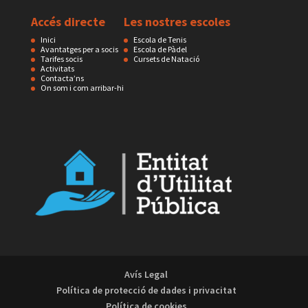
Accés directe
Les nostres escoles
Inici
Escola de Tenis
Avantatges per a socis
Escola de Pàdel
Tarifes socis
Cursets de Natació
Activitats
Contacta’ns
On som i com arribar-hi
Avís Legal
Política de protecció de dades i privacitat
Política de cookies