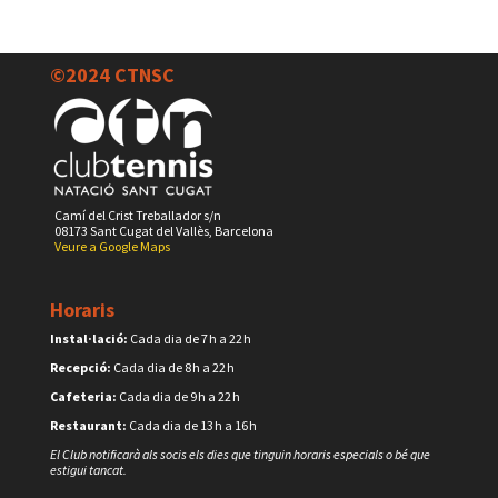
©2024 CTNSC
Camí del Crist Treballador s/n
08173 Sant Cugat del Vallès, Barcelona
Veure a Google Maps
Horaris
Instal·lació:
Cada dia de 7 h a 22 h
Recepció:
Cada dia de 8 h a 22 h
Cafeteria:
Cada dia de 9 h a 22 h
Restaurant:
Cada dia de 13 h a 16 h
El Club notificarà als socis els dies que tinguin horaris especials o bé que
estigui tancat.