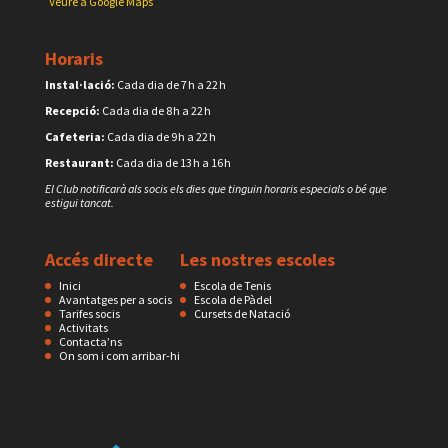
Veure a Google Maps
Horaris
Instal·lació:
Cada dia de 7 h a 22 h
Recepció:
Cada dia de 8 h a 22 h
Cafeteria:
Cada dia de 9 h a 22 h
Restaurant:
Cada dia de 13 h a 16 h
El Club notificarà als socis els dies que tinguin horaris especials o bé que
estigui tancat.
Accés directe
Les nostres escoles
Inici
Escola de Tenis
Avantatges per a socis
Escola de Pàdel
Tarifes socis
Cursets de Natació
Activitats
Contacta’ns
On som i com arribar-hi