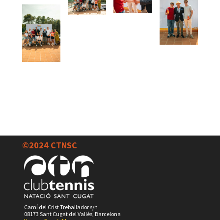
©2024 CTNSC
Camí del Crist Treballador s/n
08173 Sant Cugat del Vallès, Barcelona