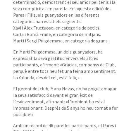
determinació, demostrant el seu amor pel
tenis
i la
seva complicitat en parella. En aquesta edició
del
Pares
i Fills, els guanyadors en les diferents
categories han estat els següents:
Xavi i Àlex
Fructuoso
, en categoria de petits.
Carla i Romà
Fraile
, en categoria de mitjans.
Martí i Sergi Puigdemasa, en categoria de grans.
En Martí Puigdemasa, un dels guanyadors, ha
expressat la seva gratitud envers els altres
participants, afirmant: «Gràcies, companys de Club,
perquè entre tots heu fet una feina amb sentiment.
La
Yolanda
, des del cel, està feliç».
El gerent del club,
Manu
Navas
, no ha pogut amagar
la seva satisfacció davant el gran èxit de
l’esdeveniment, afirmant: «L’ambient ha estat
impressionant. Després de
5
anys ho heu tornat a fer
possible!»
Amb un rècord de 46 parelles participants, el Pares i