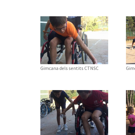
Gimcana dels sentits CTNSC
Gimc