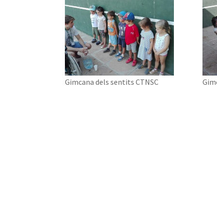
Gimcana dels sentits CTNSC
Gimc