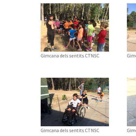
Gimcana dels sentits CTNSC
Gimc
Gimcana dels sentits CTNSC
Gimc