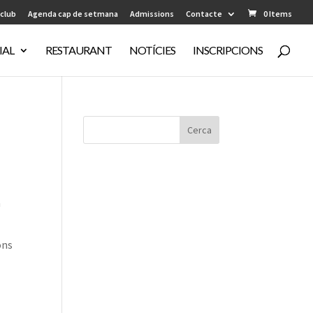
 club
Agenda cap de setmana
Admissions
Contacte
0 Items
IAL
RESTAURANT
NOTÍCIES
INSCRIPCIONS
a
ons