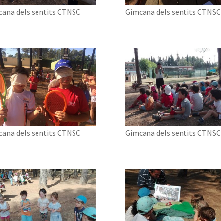
ana dels sentits CTNSC
Gimcana dels sentits CTNSC
ana dels sentits CTNSC
Gimcana dels sentits CTNSC