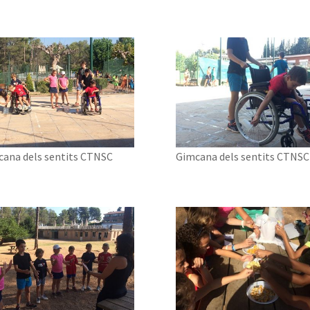
ana dels sentits CTNSC
Gimcana dels sentits CTNSC