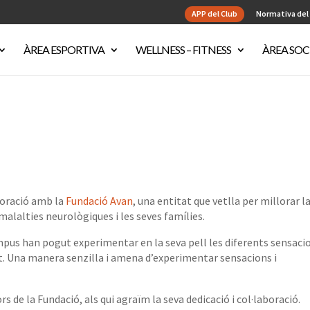
APP del Club
Normativa del
ÀREA ESPORTIVA
WELLNESS – FITNESS
ÀREA SOC
boració amb la
Fundació Avan
, una entitat que vetlla per millorar l
malalties neurològiques i les seves famílies.
ampus han pogut experimentar en la seva pell les diferents sensaci
t. Una manera senzilla i amena d’experimentar sensacions i
rs de la Fundació, als qui agraïm la seva dedicació i col·laboració.