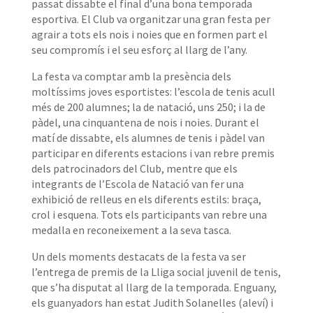
passat dissabte el final d’una bona temporada
esportiva. El Club va organitzar una gran festa per
agrair a tots els nois i noies que en formen part el
seu compromís i el seu esforç al llarg de l’any.
La festa va comptar amb la presència dels
moltíssims joves esportistes: l’escola de tenis acull
més de 200 alumnes; la de natació, uns 250; i la de
pàdel, una cinquantena de nois i noies. Durant el
matí de dissabte, els alumnes de tenis i pàdel van
participar en diferents estacions i van rebre premis
dels patrocinadors del Club, mentre que els
integrants de l’Escola de Natació van fer una
exhibició de relleus en els diferents estils: braça,
crol i esquena. Tots els participants van rebre una
medalla en reconeixement a la seva tasca.
Un dels moments destacats de la festa va ser
l’entrega de premis de la Lliga social juvenil de tenis,
que s’ha disputat al llarg de la temporada. Enguany,
els guanyadors han estat Judith Solanelles (aleví) i