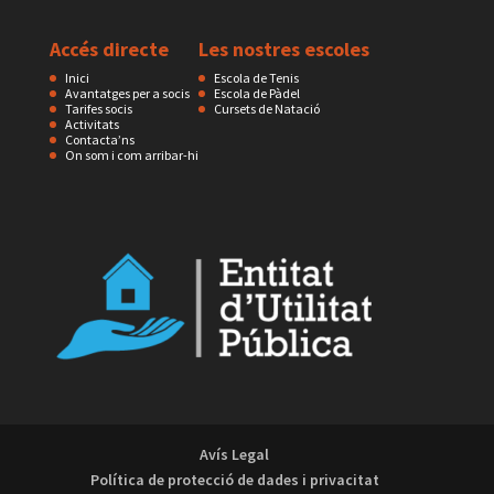
Accés directe
Les nostres escoles
Inici
Escola de Tenis
Avantatges per a socis
Escola de Pàdel
Tarifes socis
Cursets de Natació
Activitats
Contacta’ns
On som i com arribar-hi
Avís Legal
Política de protecció de dades i privacitat