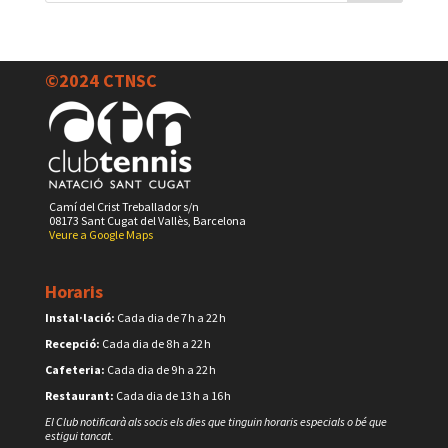
©2024 CTNSC
Camí del Crist Treballador s/n
08173 Sant Cugat del Vallès, Barcelona
Veure a Google Maps
Horaris
Instal·lació:
Cada dia de 7 h a 22 h
Recepció:
Cada dia de 8 h a 22 h
Cafeteria:
Cada dia de 9 h a 22 h
Restaurant:
Cada dia de 13 h a 16 h
El Club notificarà als socis els dies que tinguin horaris especials o bé que
estigui tancat.