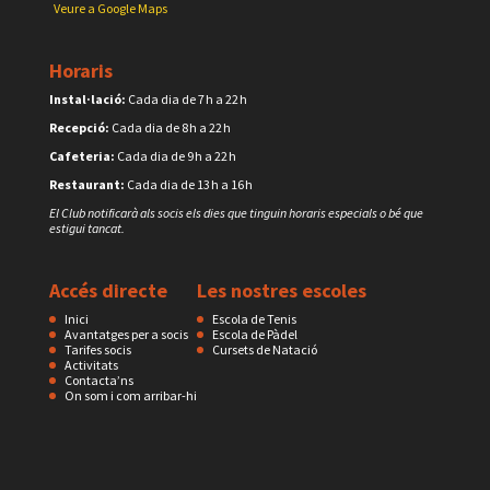
Veure a Google Maps
Horaris
Instal·lació:
Cada dia de 7 h a 22 h
Recepció:
Cada dia de 8 h a 22 h
Cafeteria:
Cada dia de 9 h a 22 h
Restaurant:
Cada dia de 13 h a 16 h
El Club notificarà als socis els dies que tinguin horaris especials o bé que
estigui tancat.
Accés directe
Les nostres escoles
Inici
Escola de Tenis
Avantatges per a socis
Escola de Pàdel
Tarifes socis
Cursets de Natació
Activitats
Contacta’ns
On som i com arribar-hi