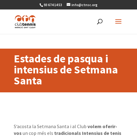
93 674 14 53
info@ctnsc.org
Estades de pasqua i
intensius de Setmana
Santa
S
‘acosta la Setmana Santa i al Club
volem oferir-
vos
un cop més els
tradicionals Intensius de tenis