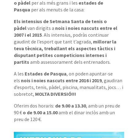
o pàdel
per als més grans i les
estades de
Pasqua
per als menuts de la casa:
Els intensius de Setmana Santa de tenis o
pàdel
van dirigits a
nois i noies nascuts entre el
2007 i el 2015
. Als intensius, podràs continuar
gaudint de l’esport que tant t’agrada,
millorar la
teva tècnica, treballant els aspectes tàctics
i
disputant petites competicions internes i
partits
amb assessorament dels entrenadors.
A les
Estades de Pasqua
, on poden apuntar-se
els
nois i noies nascuts entre 2016 i 2019
, gaudiran
d’esports, tenis, pàdel, piscina, manualitats, jocs… i
sobretot,
MOLTA DIVERSIÓ!!!
Oferim dos horaris:
de 9.00 a 13.30
, amb un preu de
90 €
o de 9.00 a 15.00
amb el dinar inclòs amb un
preu de 120 €.