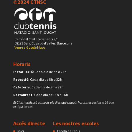
©2024 CTNSC
Camí del Crist Treballador s/n
08173 Sant Cugat del Vallès, Barcelona
Veure a Google Maps
Horaris
Instal·lació:
Cada dia de 7 h a 22 h
Recepció:
Cada dia de 8 h a 22 h
Cafeteria:
Cada dia de 9 h a 22 h
Restaurant:
Cada dia de 13 h a 16 h
El Club notificarà als socis els dies que tinguin horaris especials o bé que
estigui tancat.
Accés directe
Les nostres escoles
Inici
Escola de Tenis