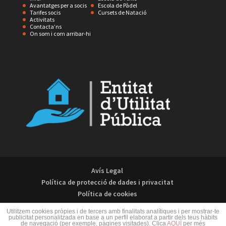
Avantatges per a socis
Escola de Pàdel
Tarifes socis
Cursets de Natació
Activitats
Contacta’ns
On som i com arribar-hi
Avís Legal
Política de protecció de dades i privacitat
Política de cookies
Utilitzem cookies pròpies i de tercers amb finalitats analítiques i per mostrar-te
publicitat personalitzada en base a un perfil elaborat a partir dels teus hàbits
de navegació (per exemple, pàgines visitades). Clica
AQUÍ
per més