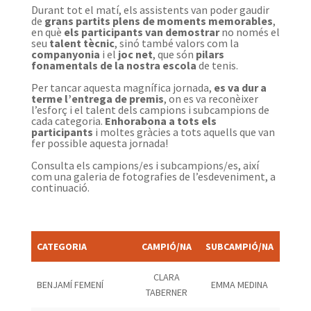
Durant tot el matí, els assistents van poder gaudir
de
grans partits plens de moments memorables
,
en què
els participants van demostrar
no només el
seu
talent tècnic
, sinó també valors com la
companyonia
i el
joc net
, que són
pilars
fonamentals de la nostra escola
de tenis.
Per tancar aquesta magnífica jornada,
es va dur a
terme l’entrega de premis
, on es va reconèixer
l’esforç i el talent dels campions i subcampions de
cada categoria.
Enhorabona a tots els
participants
i moltes gràcies a tots aquells que van
fer possible aquesta jornada!
Consulta els campions/es i subcampions/es, així
com una galeria de fotografies de l’esdeveniment, a
continuació.
CATEGORIA
CAMPIÓ/NA
SUBCAMPIÓ/NA
CLARA
BENJAMÍ FEMENÍ
EMMA MEDINA
TABERNER