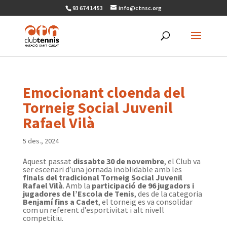
93 674 14 53
info@ctnsc.org
Emocionant cloenda del
Torneig Social Juvenil
Rafael Vilà
5 des., 2024
Aquest passat
dissabte 30 de novembre
, el Club va
ser escenari d’una jornada inoblidable amb les
finals del tradicional Torneig Social Juvenil
Rafael Vilà
. Amb la
participació de 96 jugadors i
jugadores de l’Escola de Tenis
, des de la categoria
Benjamí fins a Cadet
, el torneig es va consolidar
com un referent d’esportivitat i alt nivell
competitiu.