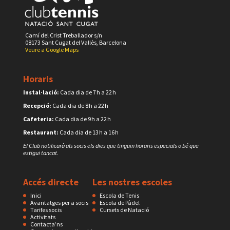
Camí del Crist Treballador s/n
08173 Sant Cugat del Vallès, Barcelona
Veure a Google Maps
Horaris
Instal·lació:
Cada dia de 7 h a 22 h
Recepció:
Cada dia de 8 h a 22 h
Cafeteria:
Cada dia de 9 h a 22 h
Restaurant:
Cada dia de 13 h a 16 h
El Club notificarà als socis els dies que tinguin horaris especials o bé que
estigui tancat.
Accés directe
Les nostres escoles
Inici
Escola de Tenis
Avantatges per a socis
Escola de Pàdel
Tarifes socis
Cursets de Natació
Activitats
Contacta’ns