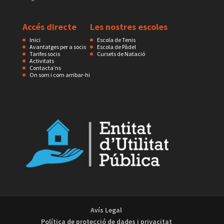
Accés directe
Les nostres escoles
Inici
Escola de Tenis
Avantatges per a socis
Escola de Pàdel
Tarifes socis
Cursets de Natació
Activitats
Contacta’ns
On som i com arribar-hi
Avís Legal
Política de protecció de dades i privacitat