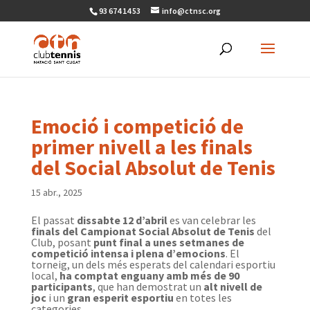
93 674 14 53
info@ctnsc.org
Emoció i competició de
primer nivell a les finals
del Social Absolut de Tenis
15 abr., 2025
El passat
dissabte 12 d’abril
es van celebrar les
finals del Campionat Social Absolut de Tenis
del
Club, posant
punt final a unes setmanes de
competició intensa i plena d’emocions
. El
torneig, un dels més esperats del calendari esportiu
local,
ha comptat enguany amb més de 90
participants
, que han demostrat un
alt nivell de
joc
i un
gran esperit esportiu
en totes les
categories.