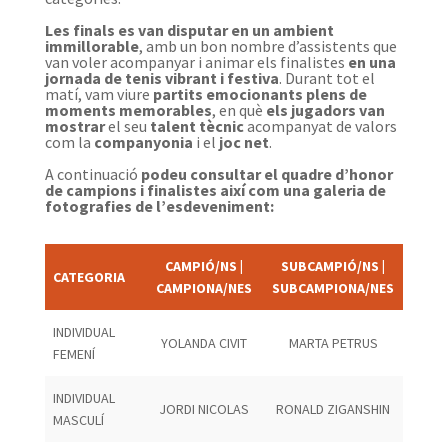
Les finals es van disputar en un ambient
immillorable
, amb un bon nombre d’assistents que
van voler acompanyar i animar els finalistes
en una
jornada de tenis vibrant i festiva
. Durant tot el
matí, vam viure
partits emocionants plens de
moments memorables
, en què
els jugadors van
mostrar
el seu
talent tècnic
acompanyat de valors
com la
companyonia
i el
joc net
.
A continuació
podeu consultar el quadre d’honor
de campions i finalistes així com una galeria de
fotografies de l’esdeveniment:
CAMPIÓ/NS |
SUBCAMPIÓ/NS |
CATEGORIA
CAMPIONA/NES
SUBCAMPIONA/NES
INDIVIDUAL
YOLANDA CIVIT
MARTA PETRUS
FEMENÍ
INDIVIDUAL
JORDI NICOLAS
RONALD ZIGANSHIN
MASCULÍ