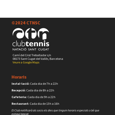
©2024 CTNSC
Camí del Crist Treballador s/n
08173 Sant Cugat del Vallès, Barcelona
Veure a Google Maps
Horaris
Instal·lació:
Cada dia de 7 h a 22 h
Recepció:
Cada dia de 8 h a 22 h
Cafeteria:
Cada dia de 9 h a 22 h
Restaurant:
Cada dia de 13 h a 16 h
El Club notificarà als socis els dies que tinguin horaris especials o bé que
estigui tancat.