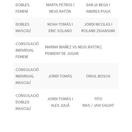
DOBLES
MARTA PETRUS I
DARJA BEGA I
FEMENÍ
NEUS RATÓN
ANDREA PUGA
DOBLES
NOAH TOMÁS I
JORDI NICOLAS I
MASCULÍ
ERIC SOLANO
ROLAND ZIGANSHIN
CONSOLACIÓ
MARINA IBAÑEZ VS NEUS RATÓN |
INDIVIDUAL
PENDENT DE JUGAR
FEMENÍ
CONSOLACIÓ
INDIVIDUAL
JORDI TOMÁS
ORIOL BOSCH
MASCULÍ
CONSOLACIÓ
JORDI TOMÁS I
TITO
DOBLES
ALEX JULIÁ
MAS / JAVI SALVAT
MASCULÍ