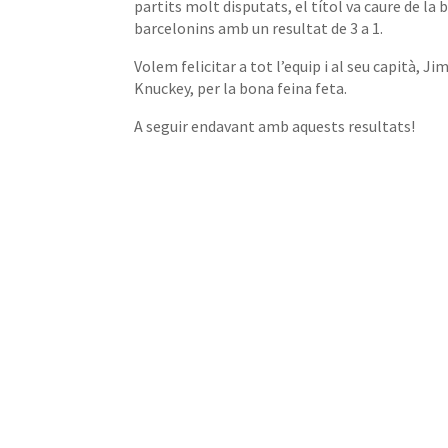
partits molt disputats, el títol va caure de la 
barcelonins amb un resultat de 3 a 1.
Volem felicitar a tot l’equip i al seu capità, J
Knuckey, per la bona feina feta.
A seguir endavant amb aquests resultats!