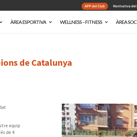
APP del Club
Normativa del
ÀREA ESPORTIVA
WELLNESS – FITNESS
ÀREA SOC
ions de Catalunya
dat
stre equip
rés de 4