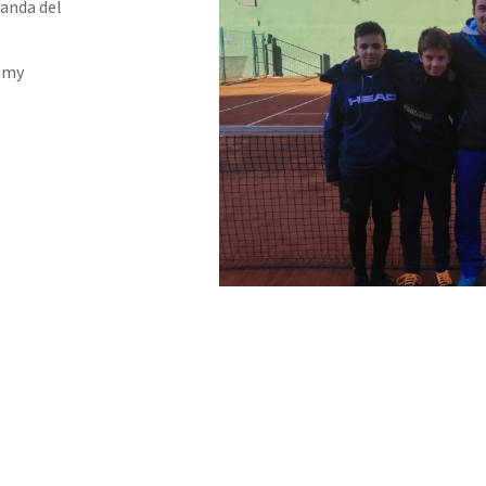
banda del
immy