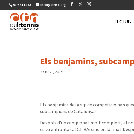
93 674 14 53
info@ctnsc.org
EL CLUB
Els benjamins, subcamp
27 nov., 2019
Els benjamins del grup de competició han que
subcampions de Catalunya!
Després d’un campionat molt complert, el no
es va enfrontar al CT BArcino en la final. Desp