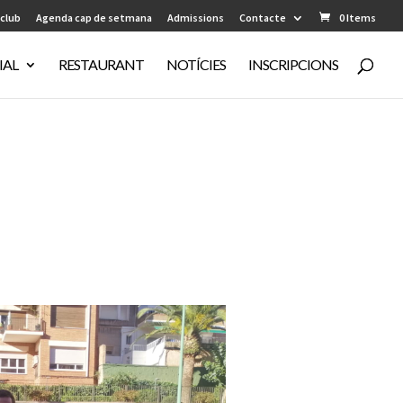
 club
Agenda cap de setmana
Admissions
Contacte
0 Items
IAL
RESTAURANT
NOTÍCIES
INSCRIPCIONS