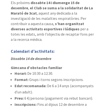
Els pròxims
dissabte 14 i diumenge 15 de
desembre
,
el Club se suma a la solidaritat de La
Marató de 3cat
, aquest any dedicada a la
investigació de les malalties respiratòries. Per
contribuir a aquesta causa,
s’han organitzat
diverses activitats esportives i lúdiques
per a
totes les edats, amb l’objectiu de recaptar fons per
a la recerca mèdica.
Calendari d’activitats:
Dissabte 14 de desembre
Gimcana d’obstacles familiar
Horari:
De 10:30 a 12:30.
Format:
Grups i torns segons inscripcions.
Edat recomanada:
De 6 a 14 anys (acompanyats
d’un adult).
Preu:
6 €/persona (pagament via rebut bancari).
Inscripcions:
Fins al dijous 12 de desembre a