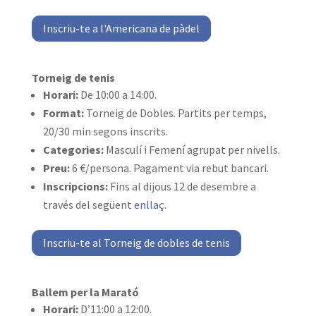
Inscriu-te a l'Americana de pàdel
Torneig de tenis
Horari:
De 10:00 a 14:00.
Format:
Torneig de Dobles. Partits per temps,
20/30 min segons inscrits.
Categories:
Masculí i Femení agrupat per nivells.
Preu:
6 €/persona. Pagament via rebut bancari.
Inscripcions:
Fins al dijous 12 de desembre a
través del següent
enllaç
.
Inscriu-te al Torneig de dobles de tenis
Ballem per la Marató
Horari:
D’11:00 a 12:00.