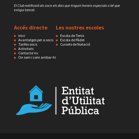
El Club notificarà als socis els dies que tinguin horaris especials o bé que
estigui tancat.
Accés directe
Les nostres escoles
Inici
Escola de Tenis
Avantatges per a socis
Escola de Pàdel
Tarifes socis
Cursets de Natació
Activitats
Contacta’ns
On som i com arribar-hi