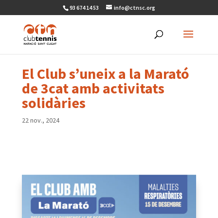
93 674 14 53
info@ctnsc.org
El Club s’uneix a la Marató
de 3cat amb activitats
solidàries
22 nov., 2024