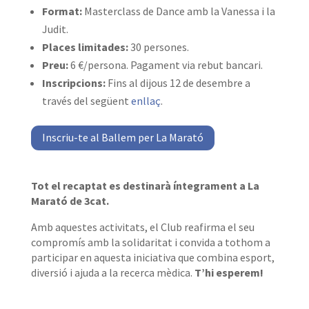
Format:
Masterclass de Dance amb la Vanessa i la
Judit.
Places limitades:
30 persones.
Preu:
6 €/persona. Pagament via rebut bancari.
Inscripcions:
Fins al dijous 12 de desembre a
través del següent
enllaç
.
Inscriu-te al Ballem per La Marató
Tot el recaptat es destinarà íntegrament a La
Marató de 3cat.
Amb aquestes activitats, el Club reafirma el seu
compromís amb la solidaritat i convida a tothom a
participar en aquesta iniciativa que combina esport,
diversió i ajuda a la recerca mèdica.
T’hi esperem!