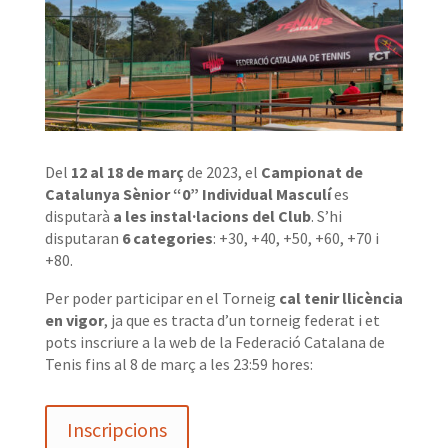
Del
12 al 18 de març
de 2023, el
Campionat de
Catalunya Sènior “0” Individual Masculí
es
disputarà
a les instal·lacions del Club
. S’hi
disputaran
6 categories
: +30, +40, +50, +60, +70 i
+80.
Per poder participar en el Torneig
cal tenir llicència
en vigor
, ja que es tracta d’un torneig federat i et
pots inscriure a la web de la Federació Catalana de
Tenis fins al 8 de març a les 23:59 hores:
Inscripcions