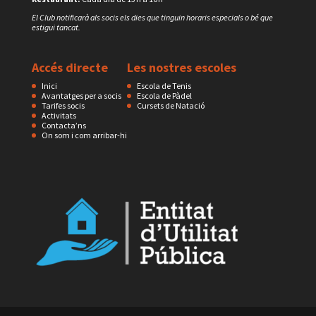
El Club notificarà als socis els dies que tinguin horaris especials o bé que
estigui tancat.
Accés directe
Les nostres escoles
Inici
Escola de Tenis
Avantatges per a socis
Escola de Pàdel
Tarifes socis
Cursets de Natació
Activitats
Contacta’ns
On som i com arribar-hi