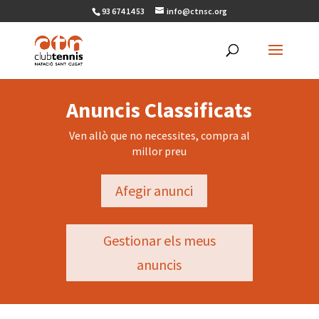
93 674 14 53
info@ctnsc.org
Anuncis Classificats
Ven allò que no necessites, compra al
millor preu
Afegir anunci
Gestionar els meus
anuncis