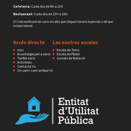
Cafeteria:
Cada dia de 9 h a 22 h
Restaurant:
Cada dia de 13 h a 16 h
El Club notificarà als socis els dies que tinguin horaris especials o bé que
estigui tancat.
Accés directe
Les nostres escoles
Inici
Escola de Tenis
Avantatges per a socis
Escola de Pàdel
Tarifes socis
Cursets de Natació
Activitats
Contacta’ns
On som i com arribar-hi