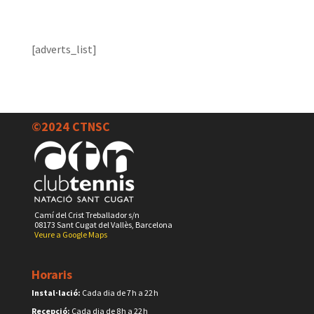
[adverts_list]
©2024 CTNSC
Camí del Crist Treballador s/n
08173 Sant Cugat del Vallès, Barcelona
Veure a Google Maps
Horaris
Instal·lació:
Cada dia de 7 h a 22 h
Recepció:
Cada dia de 8 h a 22 h