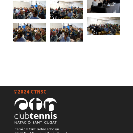
©2024 CTNSC
Camí del Crist Treballador s/n