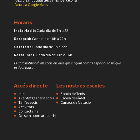
08173 Sant Cugat del Vallès, Barcelona
Veure a Google Maps
Horaris
Instal·lació:
Cada dia de 7 h a 22 h
Recepció:
Cada dia de 8 h a 22 h
Cafeteria:
Cada dia de 9 h a 22 h
Restaurant:
Cada dia de 13 h a 16 h
El Club notificarà als socis els dies que tinguin horaris especials o bé que
estigui tancat.
Accés directe
Les nostres escoles
Inici
Escola de Tenis
Avantatges per a socis
Escola de Pàdel
Tarifes socis
Cursets de Natació
Activitats
Contacta’ns
On som i com arribar-hi