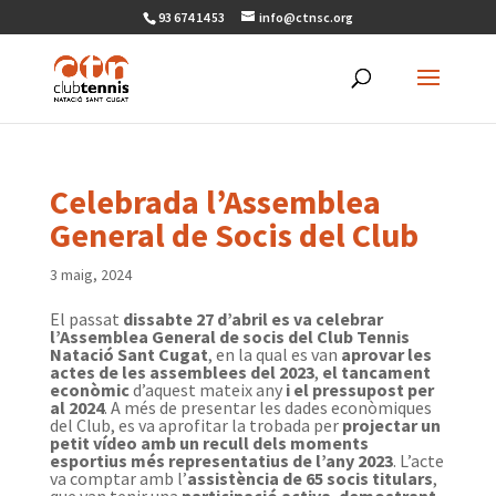
93 674 14 53
info@ctnsc.org
Celebrada l’Assemblea
General de Socis del Club
3 maig, 2024
El passat
dissabte 27 d’abril es va celebrar
l’Assemblea General de socis del Club Tennis
Natació Sant Cugat
, en la qual es van
aprovar les
actes de les assemblees del 2023
,
el tancament
econòmic
d’aquest mateix any
i el pressupost per
al 2024
. A més de presentar les dades econòmiques
del Club, es va aprofitar la trobada per
projectar un
petit vídeo amb un recull dels moments
esportius més representatius de l’any 2023
.
L’acte
va comptar amb l’
assistència de 65 socis titulars
,