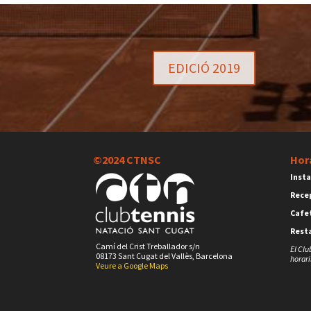
EDICIÓ 2019
©2024 CTNSC
Hor
Insta
Rece
Cafet
Rest
Camí del Crist Treballador s/n
El Clu
08173 Sant Cugat del Vallès, Barcelona
horari
Veure a Google Maps