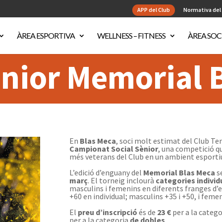
APP del Club
Normativa del
ÀREA ESPORTIVA
WELLNESS – FITNESS
ÀREA SOC
ènior Memorial 
En
Blas Meca
, soci molt estimat del Club T
Campionat Social Sènior
, una competició qu
més veterans del Club en un ambient esportiu
L’edició d’enguany del
Memorial Blas Meca
s
març
. El torneig inclourà
categories individ
masculins i femenins en diferents franges d’ed
+60 en individual; masculins +35 i +50, i feme
El
preu d’inscripció
és de
23 €
per a la categ
per a la categoria
de dobles
.