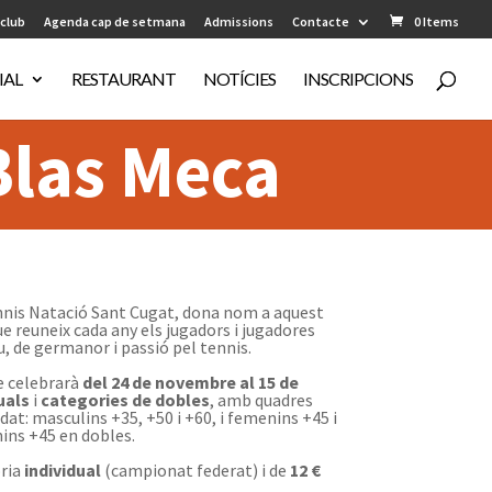
 club
Agenda cap de setmana
Admissions
Contacte
0 Items
IAL
RESTAURANT
NOTÍCIES
INSCRIPCIONS
Blas Meca
ennis Natació Sant Cugat, dona nom a aquest
e reuneix cada any els jugadors i jugadores
, de germanor i passió pel tennis.
e celebrarà
del 24 de novembre al 15 de
uals
i
categories de dobles
, amb quadres
at: masculins +35, +50 i +60, i femenins +45 i
nins +45 en dobles.
oria
individual
(campionat federat) i de
12 €