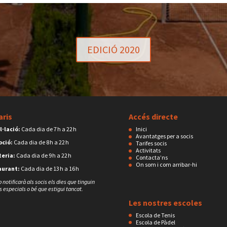
EDICIÓ 2020
aris
Accés directe
l·lació:
Cada dia de 7 h a 22 h
Inici
Avantatges per a socis
pció:
Cada dia de 8 h a 22 h
Tarifes socis
Activitats
eria:
Cada dia de 9 h a 22 h
Contacta’ns
On som i com arribar-hi
aurant:
Cada dia de 13 h a 16 h
b notificarà als socis els dies que tinguin
s especials o bé que estigui tancat.
Les nostres escoles
Escola de Tenis
Escola de Pàdel