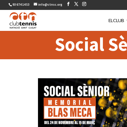
93 674 14 53
info@ctnsc.org
EL CLUB
Social S