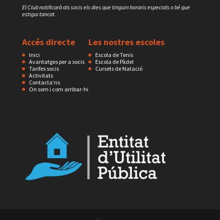
El Club notificarà als socis els dies que tinguin horaris especials o bé que
estigui tancat.
Accés directe
Les nostres escoles
Inici
Escola de Tenis
Avantatges per a socis
Escola de Pàdel
Tarifes socis
Cursets de Natació
Activitats
Contacta’ns
On som i com arribar-hi