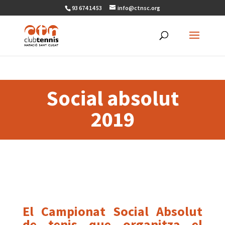
93 674 14 53
info@ctnsc.org
Social absolut
2019
El Campionat Social Absolut
de tenis que organitza el