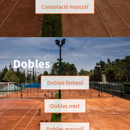
Consolació masculí
Dobles
Dobles femení
Dobles mixt
Dobles masculí