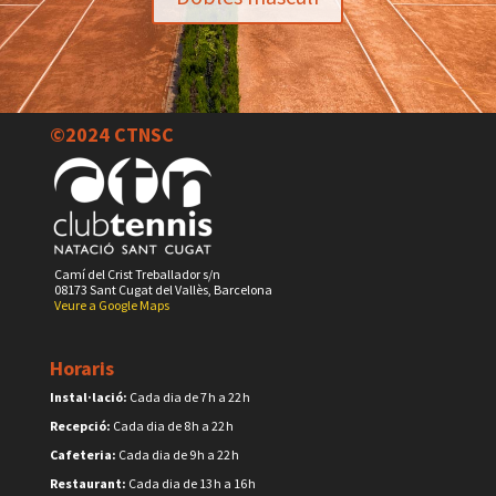
©2024 CTNSC
Camí del Crist Treballador s/n
08173 Sant Cugat del Vallès, Barcelona
Veure a Google Maps
Horaris
Instal·lació:
Cada dia de 7 h a 22 h
Recepció:
Cada dia de 8 h a 22 h
Cafeteria:
Cada dia de 9 h a 22 h
Restaurant:
Cada dia de 13 h a 16 h