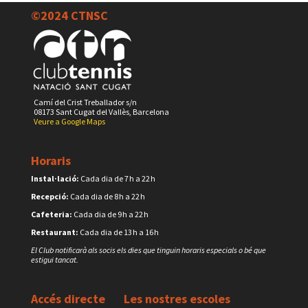
©2024 CTNSC
Camí del Crist Treballador s/n
08173 Sant Cugat del Vallès, Barcelona
Veure a Google Maps
Horaris
Instal·lació:
Cada dia de 7 h a 22 h
Recepció:
Cada dia de 8 h a 22 h
Cafeteria:
Cada dia de 9 h a 22 h
Restaurant:
Cada dia de 13 h a 16 h
El Club notificarà als socis els dies que tinguin horaris especials o bé que
estigui tancat.
Accés directe
Les nostres escoles