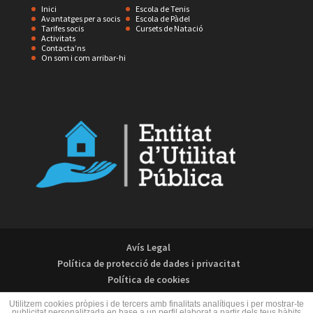
Inici
Escola de Tenis
Avantatges per a socis
Escola de Pàdel
Tarifes socis
Cursets de Natació
Activitats
Contacta’ns
On som i com arribar-hi
Avís Legal
Política de protecció de dades i privacitat
Política de cookies
Utilitzem cookies pròpies i de tercers amb finalitats analítiques i per mostrar-te
publicitat personalitzada en base a un perfil elaborat a partir dels teus hàbits