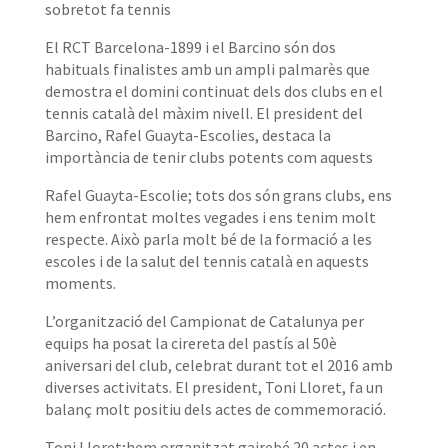
sobretot fa tennis
El RCT Barcelona-1899 i el Barcino són dos
habituals finalistes amb un ampli palmarès que
demostra el domini continuat dels dos clubs en el
tennis català del màxim nivell. El president del
Barcino, Rafel Guayta-Escolies, destaca la
importància de tenir clubs potents com aquests
Rafel Guayta-Escolie; tots dos són grans clubs, ens
hem enfrontat moltes vegades i ens tenim molt
respecte. Això parla molt bé de la formació a les
escoles i de la salut del tennis català en aquests
moments.
L’organització del Campionat de Catalunya per
equips ha posat la cirereta del pastís al 50è
aniversari del club, celebrat durant tot el 2016 amb
diverses activitats. El president, Toni Lloret, fa un
balanç molt positiu dels actes de commemoració.
Toni Lloret;hem organitzat gairebé 20 actes i en