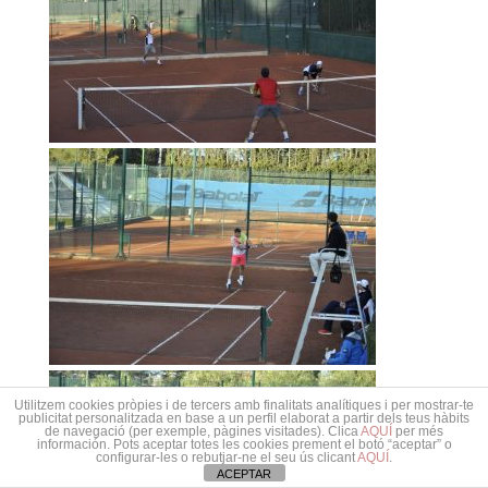
Utilitzem cookies pròpies i de tercers amb finalitats analítiques i per mostrar-te
publicitat personalitzada en base a un perfil elaborat a partir dels teus hàbits
de navegació (per exemple, pàgines visitades). Clica
AQUÍ
per més
información. Pots aceptar totes les cookies prement el botó “aceptar” o
configurar-les o rebutjar-ne el seu ús clicant
AQUÍ
.
ACEPTAR