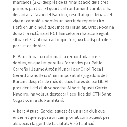
marcador (2-1) després de la finalització dels tres
primers partits. El quart enfrontament també s’ha
decantat a favor del Barcino, resultat que deixava el
vigent campió a només un partit de repetir títol.
Però en un cinquè duel intens i igualat, Oriol Roca ha
donat la victòria al RCT Barcelona i ha aconseguit
situar el 3-2 al marcador que forçava la disputa dels
partits de dobles.
El Barcelona ha culminat la remuntada en els
dobles, en què les parelles formades per Pablo
Carreño i Jaume Antón Munar i per Oriol Roca i
Gerard Granollers s’han imposat als jugadors del
Barcino després de més de dues hores de partit. El
president del club vencedor, Albert-Agustí García-
Navarro, ha volgut destacar l’acollida del CTN Sant
Cugat com a club amfitrió.
Albert-Agustí García; aquest és un gran club que
entén el que suposa un campionat com aquest per
als socis i la gent de la ciutat. Això fa afició i