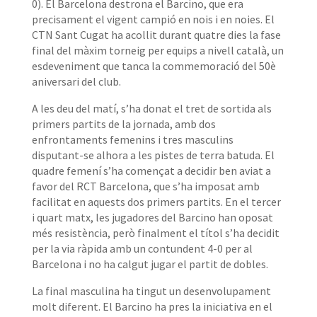
0). El Barcelona destrona el Barcino, que era
precisament el vigent campió en nois i en noies. El
CTN Sant Cugat ha acollit durant quatre dies la fase
final del màxim torneig per equips a nivell català, un
esdeveniment que tanca la commemoració del 50è
aniversari del club.
A les deu del matí, s’ha donat el tret de sortida als
primers partits de la jornada, amb dos
enfrontaments femenins i tres masculins
disputant-se alhora a les pistes de terra batuda. El
quadre femení s’ha començat a decidir ben aviat a
favor del RCT Barcelona, que s’ha imposat amb
facilitat en aquests dos primers partits. En el tercer
i quart matx, les jugadores del Barcino han oposat
més resistència, però finalment el títol s’ha decidit
per la via ràpida amb un contundent 4-0 per al
Barcelona i no ha calgut jugar el partit de dobles.
La final masculina ha tingut un desenvolupament
molt diferent. El Barcino ha pres la iniciativa en el